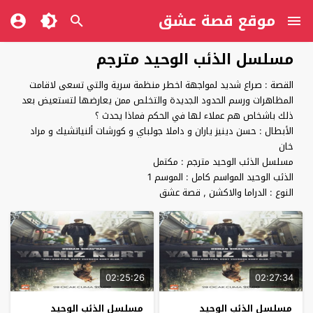
موقع قصة عشق
مسلسل الذئب الوحيد مترجم
القصة : صراع شديد لمواجهة اخطر منظمة سرية والتي تسعى لاقامت
المظاهرات ورسم الحدود الجديدة والتخلص ممن يعارضها لتستعيض بعد
ذلك باشخاص هم عملاء لها في الحكم فماذا يحدث ؟
الأبطال : حسن دينيز ياران و داملا جولباي و كورشات ألنياتشيك و مراد
خان
مسلسل الذئب الوحيد مترجم : مكتمل
الذئب الوحيد المواسم كامل : الموسم 1
النوع : الدراما والاكشن , قصة عشق
02:25:26
02:27:34
مسلسل الذئب الوحيد
مسلسل الذئب الوحيد