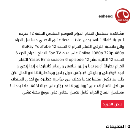
esheeq
مشاهدة مسلسل التفاح الحرام الموسم السادس الحلقة 12 مترجم
للعربية كاملة شاهد بدون اعلانات قصة عشق الاصلي مسلسل الدراما
والرومانسية التركي التفاح الحرام 6 الحلقة 12 BluRay YouTube
Online 1080p 720p 480p على قناة Fox TV التفاح الحرام الجزء 6
الحلقة 12 الثانية عشر Yasak Elma season 6 episode 12 التفاح
الحرام بطولة أونور تونا و إبرو شاهين و إردام كاينارجا و إيدا إيجي و
ايجه كوكينلي و باريش كيليتش حول يلديز وجدتطريقها نحو المال لكن
ذلك قد يكون مكلفا عندما دخلت في مؤامرة خطيرة مع احدى السيدات
من اجل الاستيلاء على ثروة زوجها قد يؤثر على حياة اختها ماذا يحدث !
مسلسل التفاح الحرام كامل تحميل مجاني على موقع قصة عشق
عرض المزيد
0 التعليقات