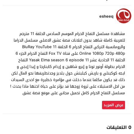
esheeq
مشاهدة مسلسل التفاح الحرام الموسم السادس الحلقة 11 مترجم
للعربية كاملة شاهد بدون اعلانات قصة عشق الاصلي مسلسل الدراما
والرومانسية التركي التفاح الحرام 6 الحلقة 11 BluRay YouTube
Online 1080p 720p 480p على قناة Fox TV التفاح الحرام الجزء 6
الحلقة 11 الحادية عشر Yasak Elma season 6 episode 11 التفاح
الحرام بطولة أونور تونا و إبرو شاهين و إردام كاينارجا و إيدا إيجي و
ايجه كوكينلي و باريش كيليتش حول يلديز وجدتطريقها نحو المال لكن
ذلك قد يكون مكلفا عندما دخلت في مؤامرة خطيرة مع احدى السيدات
من اجل الاستيلاء على ثروة زوجها قد يؤثر على حياة اختها ماذا يحدث !
مسلسل التفاح الحرام كامل تحميل مجاني على موقع قصة عشق
عرض المزيد
0 التعليقات