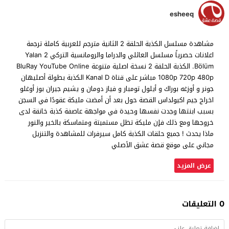
esheeq
مشاهدة مسلسل الكذبة الحلقة 2 الثانية مترجم للعربية كاملة ترجمة
اعلانات حصرياً مسلسل العائلي والدراما والرومانسية التركي Yalan 2
.Bölüm الكذبة الحلقة 2 نسخة اصلية متنوعة BluRay YouTube Online
1080p 720p 480p مباشر على قناة Kanal D الكذبة بطولة أصليهان
جونر و أوزغه بوراك و أيلول تومبار و فياز دومان و يشيم جيران بوز أوغلو
اخراج جيم اكيولداس القصة حول بعد أن أمضت مليكة عقودًا في السجن
بسبب ابنتها وجدت نفسها وحيدة في مواجهة عاصفة كذبة خانقة لدى
خروجها ومع ذلك فإن مليكة تظل مستميتة ومتماسكة بالخير والنور
ماذا يحدث ! جميع حلقات الكذبة كامل سيرفرات للمشاهدة والتنزيل
مجاني على موقع قصة عشق الأصلي
عرض المزيد
0 التعليقات