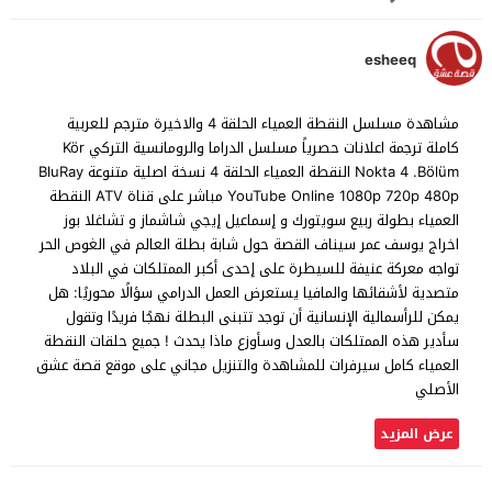
esheeq
مشاهدة مسلسل النقطة العمياء الحلقة 4 والاخيرة مترجم للعربية
كاملة ترجمة اعلانات حصرياً مسلسل الدراما والرومانسية التركي Kör
Nokta 4 .Bölüm النقطة العمياء الحلقة 4 نسخة اصلية متنوعة BluRay
YouTube Online 1080p 720p 480p مباشر على قناة ATV النقطة
العمياء بطولة ربيع سويتورك و إسماعيل إيجي شاشماز و تشاغلا بوز
اخراج يوسف عمر سيناف القصة حول شابة بطلة العالم في الغوص الحر
تواجه معركة عنيفة للسيطرة على إحدى أكبر الممتلكات في البلاد
متصدية لأشقائها والمافيا يستعرض العمل الدرامي سؤالًا محوريًا: هل
يمكن للرأسمالية الإنسانية أن توجد تتبنى البطلة نهجًا فريدًا وتقول
سأدير هذه الممتلكات بالعدل وسأوزع ماذا يحدث ! جميع حلقات النقطة
العمياء كامل سيرفرات للمشاهدة والتنزيل مجاني على موقع قصة عشق
الأصلي
عرض المزيد