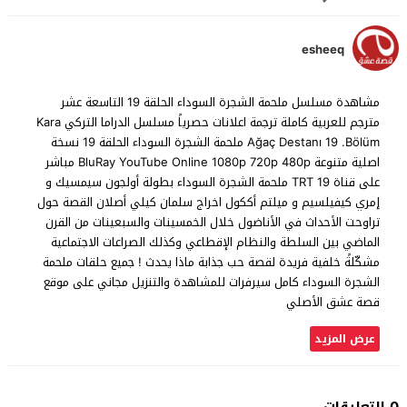
esheeq
مشاهدة مسلسل ملحمة الشجرة السوداء الحلقة 19 التاسعة عشر
مترجم للعربية كاملة ترجمة اعلانات حصرياً مسلسل الدراما التركي Kara
Ağaç Destanı 19 .Bölüm ملحمة الشجرة السوداء الحلقة 19 نسخة
اصلية متنوعة BluRay YouTube Online 1080p 720p 480p مباشر
على قناة TRT 19 ملحمة الشجرة السوداء بطولة أولجون سيمسيك و
إمري كيفيلسيم و ميلتم أككول اخراج سلمان كيلي أصلان القصة حول
تراوحت الأحداث في الأناضول خلال الخمسينات والسبعينات من القرن
الماضي بين السلطة والنظام الإقطاعي وكذلك الصراعات الاجتماعية
مشكّلةً خلفية فريدة لقصة حب جذابة ماذا يحدث ! جميع حلقات ملحمة
الشجرة السوداء كامل سيرفرات للمشاهدة والتنزيل مجاني على موقع
قصة عشق الأصلي
عرض المزيد
0 التعليقات