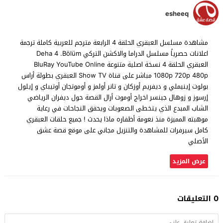
esheeq
مشاهدة مسلسل العبقري الحلقة 4 الرابعة مترجم للعربية كاملة ترجمة
اعلانات حصرياً مسلسل الدراما والاكشن التركي Deha 4 .Bölüm
العبقري الحلقة 4 نسخة اصلية متنوعة BluRay YouTube Online
1080p 720p 480p مباشر على قناة Show TV العبقري بطولة أراس
بولوت إينيملي و ديفريم أوزكان و تانر أولمز و أوموتجان أوتيباي و إيلول
إرسوز و زوهال جينسر اخراج أوموت أرال القصة حول ديفران الرياضي
الشاب المبدع الذي يتخطى الصعوبات ويحقق النجاحات في رعاية
موهبته المميزة منذ نعومة أظفاره ماذا يحدث ! جميع حلقات العبقري
كامل سيرفرات للمشاهدة والتنزيل مجاني على موقع قصة عشق
الأصلي
عرض المزيد
0 التعليقات