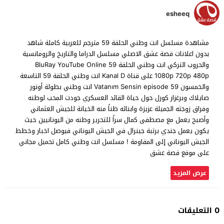
esheeq
مشاهدة مسلسل انت وطني الحلقة 59 مترجم للعربية كاملة شاهد
بدون اعلانات قصة عشق الاصلي مسلسل الدراما والتاريخ والرومانسية
والحروب التركي انت وطني الحلقة 59 BluRay YouTube Online
1080p 720p 480p على قناة Kanal D انت وطني الحلقة 59 التاسعة
والخمسون Vatanım Sensin episode 59 انت وطني بطولة أونور
صايلاك وبرغزار كورل حول حياة القائد العسكري جودت المحب لوطنه
وفراق زوجته الجميلة عزيزة وابنائه ظناً منه الخيانة للجيش العثماني
وأصبح يعمل مع مصطفى كمال سراً للتحرير وطنه من اليونانيين حيث
يكون يعمل جندي برتبة جينرال في الجيش اليوناني فيوصل اخبار وخطط
الجيش اليوناني إلى المقاومة ! مسلسل انت وطني كامل تحميل مجاني
على موقع قصة عشق
عرض المزيد
0 التعليقات