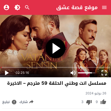
موقع قصة عشق
02:25:16
مسلسل انت وطني الحلقة 59 مترجم – الاخيرة
26 يوليو 2024
3
9
شارك
تبليغ