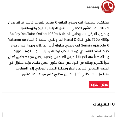
esheeq
مشاهدة مسلسل انت وطني الحلقة 6 مترجم للعربية كاملة شاهد بدون
اعلانات قصة عشق الاصلي مسلسل الدراما والتاريخ والرومانسية
والحروب التركي انت وطني الحلقة 6 BluRay YouTube Online 1080p
720p 480p على قناة Kanal D انت وطني الحلقة 6 السادسة Vatanım
Sensin episode 6 انت وطني بطولة أونور صايلاك وبرغزار كورل حول
حياة القائد العسكري جودت المحب لوطنه وفراق زوجته الجميلة عزيزة
وابنائه ظناً منه الخيانة للجيش العثماني وأصبح يعمل مع مصطفى كمال
سراً للتحرير وطنه من اليونانيين حيث يكون يعمل جندي برتبة جينرال في
الجيش اليوناني فيوصل اخبار وخطط الجيش اليوناني إلى المقاومة !
مسلسل انت وطني كامل تحميل مجاني على موقع قصة عشق
عرض المزيد
0 التعليقات