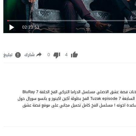
02:23:53
0
4
شارك
تبليغ
مشاهدة مسلسل الفخ الحلقة 7 مترجم للعربية كاملة شاهد بدون اعلانات قصة عشق الاصلي مسلسل الدراما التركي الفخ الحلقة 7 BluRay
YouTube Online 1080p 720p 480p على قناة TV8 الفخ الحلقة 7 السابعة Tuzak episode 7 الفخ بطولة آكين اكينوز و بانسو سورال حول
بمساعدة اخوته ! مسلسل الفخ كامل تحميل مجاني على موقع قصة عشق