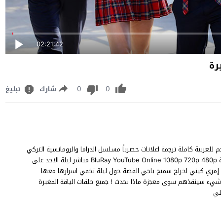
02:21:42
0
0
شارك
تبليغ
ة 26 السادسة والعشرون مترجم للعربية كاملة ترجمة اعلانات حصرياً مسلسل الدراما والرومانسية التركي
Tozluyaka 26 .Bölüm الياقة المغبرة الحلقة 26 نسخة اصلية متنوعة BluRay YouTube Online 1080p 720p 480p مباشر ليلة الاحد على
سيمسك و إمري كيني اخراج سميح باجي القصة حول ليلة تخفي اسرارها معها
 شيء سينقذهم سوى معجزة ماذا يحدث ! جميع حلقات الياقة المغبرة
لي