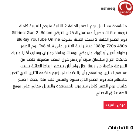
esheeq
مشاهدة مسلسل يوم الصفر الحلقة 2 الثانية مترجم للعربية كاملة
ترجمة اعلانات حصرياً مسلسل الاكشن التركي Sifirinci Gun 2 .Bölüm
يوم الصفر الحلقة 2 نسخة اصلية متنوعة BluRay YouTube Online
1080p 720p 480p مباشر ليلة الاثنين على قناة Tv8 يوم الصفر
بطولة أنجين أوزتورك وايبوكي بوسات وداملا جولباي وسارب أكايا وبيرك
جانكات اخراج سليمان ميرت أوزدمير حول القصة مجموعة خاصة من
الشرطة مكونة من اربعة رجال وامرأتان بينهم ارتباط العائلة بسبب
عملهم لسنين وحلمهم بأن يقبضوا على زعيم منظمة التنين الذي تتغير
حايتهم بعد يوم الصفر الذي تمنوه والقبض عليه ماذا يحدث ! جميع
حلقات يوم الصفر كامل سيرفرت للمشاهدة والتنزيل مجاني على موقع
قصة عشق الاصلي
عرض المزيد
0 التعليقات