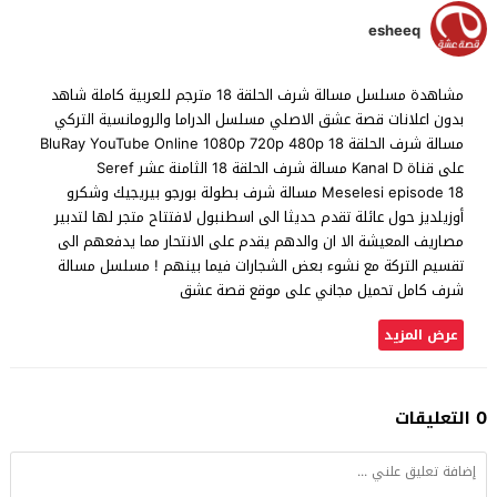
esheeq
مشاهدة مسلسل مسالة شرف الحلقة 18 مترجم للعربية كاملة شاهد
بدون اعلانات قصة عشق الاصلي مسلسل الدراما والرومانسية التركي
مسالة شرف الحلقة 18 BluRay YouTube Online 1080p 720p 480p
على قناة Kanal D مسالة شرف الحلقة 18 الثامنة عشر Seref
Meselesi episode 18 مسالة شرف بطولة بورجو بيريجيك وشكرو
أوزيلديز حول عائلة تقدم حديثا الى اسطنبول لافتتاح متجر لها لتدبير
مصاريف المعيشة الا ان والدهم يقدم على الانتحار مما يدفعهم الى
تقسيم التركة مع نشوء بعض الشجارات فيما بينهم ! مسلسل مسالة
شرف كامل تحميل مجاني على موقع قصة عشق
عرض المزيد
0 التعليقات