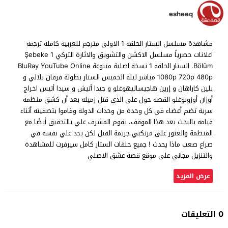
esheeq
مشاهدة مسلسل الستار الحلقة 1 الاولى مترجم للعربية كاملة ترجمة
اعلانات حصرياً مسلسل الاكشن والتشويق والاثارة التركي Şebeke 1
.Bölüm الستار الحلقة 1 نسخة اصلية متنوعة BluRay YouTube Online
1080p 720p 480p مباشر ليلة الخميس الستار بطولة فرقان بلالي و
بلين كاراهان و إرين هاجيساليهوغلو و جيدا أتيش و سيدا أتيس اخراج
أوزان أوزونوغلو القصة حول على الذي قتل زميله بعد أن كشق منظمة
سرية تضم أعضاء في كل وحدة من وحدات الدولة وقاموا بتصفيته أثناء
قيامه بالبحث بعد هذا الموقف، يقوم المشرف علي بالتحقيق أيضًا مع
المنظمة والعثور على مرتكبي جريمة القتل لكن يجد علي نفسه في
صراع صعب ماذا يحدث ! جميع حلقات الستار كامل سيرفرت للمشاهدة
والتنزيل مجاني على موقع قصة عشق الاصلي
عرض المزيد
0 التعليقات