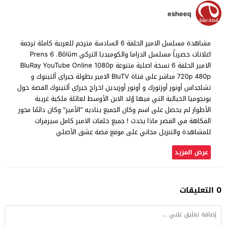
esheeq
مشاهدة مسلسل الامير الحلقة 6 السادسة مترجم للعربية كاملة ترجمة
اعلانات حصرياً مسلسل الدراما والكوميديا التركي Prens 6 .Bölüm
الامير الحلقة 6 نسخة اصلية متنوعة BluRay YouTube Online 1080p
720p 480p مباشر على قناة BluTV الامير بطولة جيراي ألتينوك و
تشاجداس أونور أوزتورك و أونور أوزيدين اخراج جيراي ألتينوك القصة حول
بونجوميا الخيالية التي فيها وُلد الابن الأوسط لعائلة ملكية غريبة
الأطوار لم يحصل على اسم وكان الجميع يناديه "الأمير" وكان دائمًا محور
الفكاهة في القصر ماذا يحدث ! جميع حلقات الامير كامل سيرفرات
للمشاهدة والتنزيل مجاني على موقع قصة عشق الأصلي
عرض المزيد
0 التعليقات