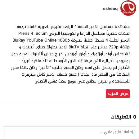
esheeq
مشاهدة مسلسل الامير الحلقة 4 الرابعة مترجم للعربية كاملة ترجمة
اعلانات حصرياً مسلسل الدراما والكوميديا التركي Prens 4 .Bölüm
الامير الحلقة 4 نسخة اصلية متنوعة BluRay YouTube Online 1080p
720p 480p مباشر على قناة BluTV الامير بطولة جيراي ألتينوك و
تشاجداس أونور أوزتورك و أونور أوزيدين اخراج جيراي ألتينوك القصة حول
بونجوميا الخيالية التي فيها وُلد الابن الأوسط لعائلة ملكية غريبة
الأطوار لم يحصل على اسم وكان الجميع يناديه "الأمير" وكان دائمًا محور
الفكاهة في القصر ماذا يحدث ! جميع حلقات الامير كامل سيرفرات
للمشاهدة والتنزيل مجاني على موقع قصة عشق الأصلي
عرض المزيد
0 التعليقات