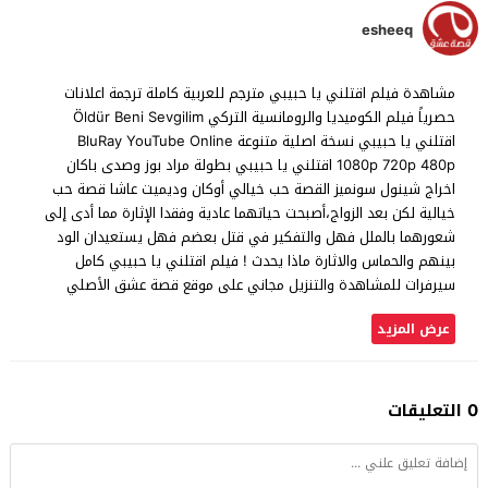
esheeq
مشاهدة فيلم اقتلني يا حبيبي مترجم للعربية كاملة ترجمة اعلانات
حصرياً فيلم الكوميديا والرومانسية التركي Öldür Beni Sevgilim
اقتلني يا حبيبي نسخة اصلية متنوعة BluRay YouTube Online
1080p 720p 480p اقتلني يا حبيبي بطولة مراد بوز وصدى باكان
اخراج شينول سونميز القصة حب خيالي أوكان وديميت عاشا قصة حب
خيالية لكن بعد الزواج،أصبحت حياتهما عادية وفقدا الإثارة مما أدى إلى
شعورهما بالملل فهل والتفكير في قتل بعضم فهل يستعيدان الود
بينهم والحماس والاثارة ماذا يحدث ! فيلم اقتلني يا حبيبي كامل
سيرفرات للمشاهدة والتنزيل مجاني على موقع قصة عشق الأصلي
عرض المزيد
0 التعليقات