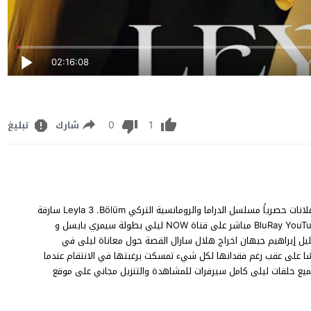
02:16:08
0
1
شارك
تبليغ
مشاهدة مسلسل ليلى الحلقة 3 الثالثة مترجم للعربية كاملة ترجمة اعلانات حصرياً مسلسل الدراما والرومانسية التركي Leyla 3 .Bölüm سارقة
الحياة الحلقة 3 نسخة اصلية متنوعة BluRay YouTube Online 1080p 720p 480p مباشر على قناة NOW ليلى بطولة سيمري بايسل و
و خليل إبراهيم جيهان اخراج هلال سارال القصة حول معاناة ليلى في
سًا على عقب رغم فقدانها لكل شيء تمسكت برغبتها في الانتقام عندما
ميع حلقات ليلى كامل سيرفرات للمشاهدة والتنزيل مجاني على موقع