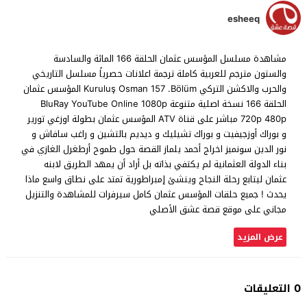
esheeq
مشاهدة مسلسل المؤسس عثمان الحلقة 166 المائة والسادسة
والستون مترجم للعربية كاملة ترجمة اعلانات حصرياً مسلسل التاريخي
والحرب والاكشن التركي Kuruluş Osman 157 .Bölüm المؤسس عثمان
الحلقة 166 نسخة اصلية متنوعة BluRay YouTube Online 1080p
720p 480p مباشر على قناة ATV المؤسس عثمان بطولة اوزغي تورير
و بوراك أوزجيفيت و بوراك تشيليك و ديديم بالتشين و راغب سافاش و
نور الدين سونميز اخراج أحمد يلماز القصة حول طموح أرطغرل الغازي في
بناء الدولة العثمانية لم يكتفي بذاته بل أراد أن يمهد الطريق لابنه
عثمان ليتابع رحلة النجاح وينشئ إمبراطورية تمتد على نطاق واسع ماذا
يحدث ! جميع حلقات المؤسس عثمان كامل سيرفرات للمشاهدة والتنزيل
مجاني على موقع قصة عشق الأصلي
عرض المزيد
0 التعليقات