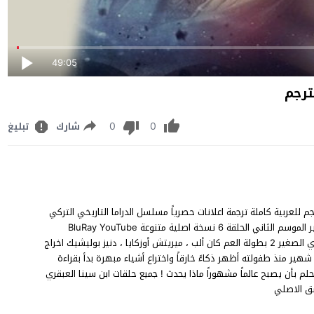
49:05
0
0
شارك
تبليغ
 العبقري الصغير 2 الحلقة 6 السادسة مترجم للعربية كاملة ترجمة اعلانات حصرياً مسلسل الدراما التاريخي التركي
Küçük Dahi İbn-İ Sina sezon 2 6.Bölüm ابن سينا العبقري الصغير الموسم الثاني الحلقة 6 نسخة اصلية متنوعة BluRay YouTube
Online 1080p 720p 480p مباشر على قناة BluTV ابن سينا العبقري الصغير 2 بطولة العم كان ألب ، ميريتش أوزكايا ، دنيز بوليشيك اخراج
ر منذ طفولته أظهر ذكاءً خارقاً واختراع أشياء مبهرة بدأ بقراءة
 بأن يصبح عالماً مشهوراً ماذا يحدث ! جميع حلقات ابن سينا العبقري
ق الاصلي