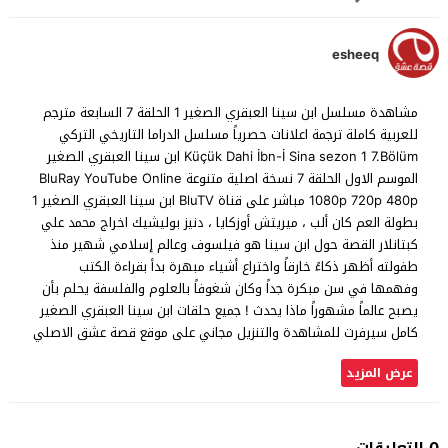
esheeq
مشاهدة مسلسل ابن سينا العبقري الصغير 1 الحلقة 7 السابعة مترجم
للعربية كاملة ترجمة اعلانات حصرياً مسلسل الدراما التاريخي التركي
Küçük Dahi İbn-İ Sina sezon 1 7.Bölüm ابن سينا العبقري الصغير
الموسم الاول الحلقة 7 نسخة اصلية متنوعة BluRay YouTube Online
1080p 720p 480p مباشر على قناة BluTV ابن سينا العبقري الصغير 1
بطولة العم كان ألب ، ميريتش أوزكايا ، دنيز بوليشيك اخراج محمد علي
كبتانلار القصة حول ابن سينا هو فيلسوف وعالم إسلامي شهير منذ
طفولته أظهر ذكاءً خارقاً واختراع أشياء مبهرة بدأ بقراءة الكتب
وفهمها في سن مبكرة جداً وكان شغوفاً بالعلوم والفلسفة يحلم بأن
يصبح عالماً مشهوراً ماذا يحدث ! جميع حلقات ابن سينا العبقري الصغير
كامل سيرفرت للمشاهدة والتنزيل مجاني على موقع قصة عشق الاصلي
عرض المزيد
0 التعليقات