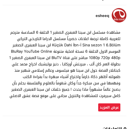
esheeq
مشاهدة مسلسل ابن سينا العبقري الصغير 1 الحلقة 6 السادسة مترجم
للعربية كاملة ترجمة اعلانات حصرياً مسلسل الدراما التاريخي التركي
Küçük Dahi İbn-İ Sina sezon 1 6.Bölüm ابن سينا العبقري الصغير
الموسم الاول الحلقة 6 نسخة اصلية متنوعة BluRay YouTube Online
1080p 720p 480p مباشر على قناة BluTV ابن سينا العبقري الصغير 1
بطولة العم كان ألب ، ميريتش أوزكايا ، دنيز بوليشيك اخراج محمد علي
كبتانلار القصة حول ابن سينا هو فيلسوف وعالم إسلامي شهير منذ
طفولته أظهر ذكاءً خارقاً واختراع أشياء مبهرة بدأ بقراءة الكتب
وفهمها في سن مبكرة جداً وكان شغوفاً بالعلوم والفلسفة يحلم بأن
يصبح عالماً مشهوراً ماذا يحدث ! جميع حلقات ابن سينا العبقري الصغير
كامل سيرفرت للمشاهدة والتنزيل مجاني على موقع قصة عشق الاصلي
عرض المزيد
0 التعليقات