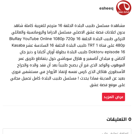
esheeq
مشاهدة مسلسل طبيب البلدة الحلقة 16 مترجم للعربية كاملة شاهد
بدون اعلانات قصة عشق الاصلي مسلسل الدراما والرومانسية والعائلي
التركي طبيب البلدة الحلقة 16 BluRay YouTube Online 1080p 720p
480p على قناة TRT 1 طبيب البلدة الحلقة 16 السادسة عشر Kasaba
Doktoru episode 16 طبيب البلدة بطولة أوزان أكبابا و دنیز جان
آکتاش و فيلدان أتاسفير و هازال سوباشي حول يتقاطع طريق عمر
الموهوب والواعد الذي قرر أن يصبح طبيباً بعد أن فقد والده والجراح
الأسطوري هاكان الذي كرس نفسه لإنقاذ الأرواح في مستشفى قروي
بعيد عن المدينة فماذا يحدث ! مسلسل طبيب البلدة كامل تحميل مجاني
على موقع قصة عشق
عرض المزيد
0 التعليقات