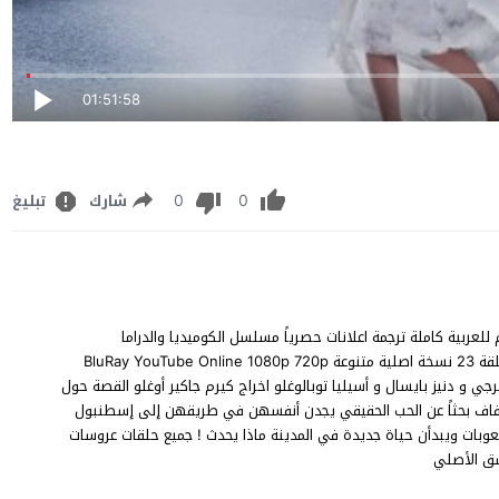
01:51:58
0
0
شارك
تبليغ
 23 الثالثة والعشرون مترجم للعربية كاملة ترجمة اعلانات حصرياً مسلسل الكوميديا والدراما
والرومانسية التركي Kaçak Gelinler 23 .Bölüm عروسات هاربات الحلقة 23 نسخة اصلية متنوعة BluRay YouTube Online 1080p 720p
طولة سيلين سيكيرجي و دنيز بايسال و أسيليا توبالوغلو اخراج كيرم جاكير أوغلو القصة حول
فاف بحثاً عن الحب الحقيقي يجدن أنفسهن في طريقهن إلى إسطنبول
بات ويبدأن حياة جديدة في المدينة ماذا يحدث ! جميع حلقات عروسات
شق الأصلي