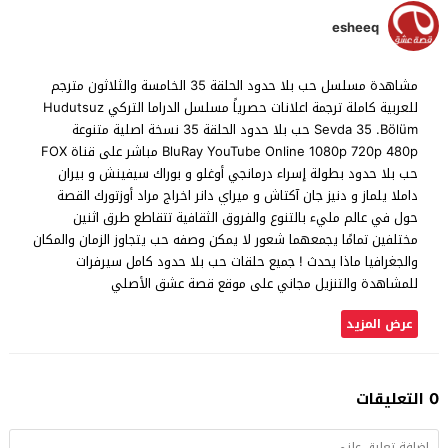
esheeq
مشاهدة مسلسل حب بلا حدود الحلقة 35 الخامسة والثلاثون مترجم
للعربية كاملة ترجمة اعلانات حصرياً مسلسل الدراما التركي Hudutsuz
Sevda 35 .Bölüm حب بلا حدود الحلقة 35 نسخة اصلية متنوعة
BluRay YouTube Online 1080p 720p 480p مباشر على قناة FOX
حب بلا حدود بطولة إسراء درمانجي أوغلو و بوراك سيفينش و بيران
داملا يلماز و دنیز جان آکتاش و ميراي دانر اخراج مراد أوزتورك القصة
حول في عالم مليء بالتنوع والفروق الثقافية تتقاطع طرق اثنين
مختلفين تمامًا يجمعهما شعور لا يمكن وصفه حب يتجاوز الزمان والمكان
والجغرافيا ماذا يحدث ! جميع حلقات حب بلا حدود كامل سيرفرات
للمشاهدة والتنزيل مجاني على موقع قصة عشق الأصلي
عرض المزيد
0 التعليقات