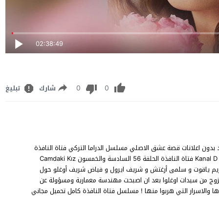
02:38:49
0
0
شارك
تبليغ
5 مترجم للعربية كاملة شاهد بدون اعلانات قصة عشق الاصلي مسلسل الدراما التركي فتاة النافذة
الحلقة 56 BluRay YouTube Online 1080p 720p 480p على قناة Kanal D فتاة النافذة الحلقة 56 السادسة والخمسون Camdaki Kız
انت و ديفريم ياقوت و سلمى أرغتش و شريف ايرول و فياض شريف أوغلو حول
تزوج من سيدات اوغلوا بعد ان اصبحت مهندسة معمارية ومسؤولة عن
ا والاسرار التي هربوا منها ! مسلسل فتاة النافذة كامل تحميل مجاني