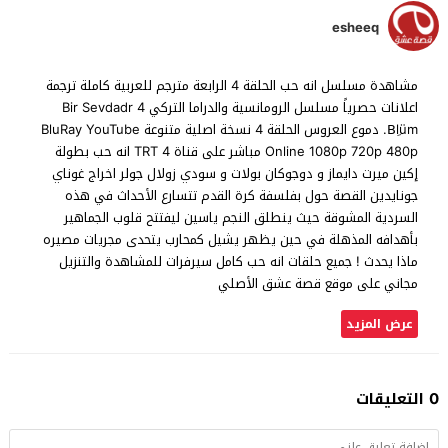
esheeq
مشاهدة مسلسل انه حب الحلقة 4 الرابعة مترجم للعربية كاملة ترجمة
اعلانات حصرياً مسلسل الرومانسية والدراما التركي Bir Sevdad‎r 4
.Bِlüm دموع العروس الحلقة 4 نسخة اصلية متنوعة BluRay YouTube
Online 1080p 720p 480p مباشر على قناة TRT 4 انه حب بطولة
إكين ميرت دايماز و دوجوكان بولات و سودي زولال جولر اخراج غوناي
جونايدين القصة حول بفلسفة كرة القدم تتسارع الأحداث في هذه
السردية المشوقة حيث ينطلق النجم ياسين ليفتتح قلوب الجماهير
بأهدافه المذهلة في حين يظهر يشيل كمحارب يتحدى مجريات مصيره
ماذا يحدث ! جميع حلقات انه حب كامل سيرفرات للمشاهدة والتنزيل
مجاني على موقع قصة عشق الأصلي
عرض المزيد
0 التعليقات