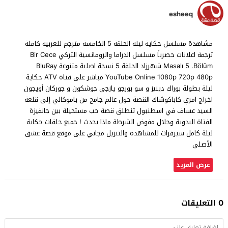
esheeq
مشاهدة مسلسل حكاية ليلة الحلقة 5 الخامسة مترجم للعربية كاملة
ترجمة اعلانات حصرياً مسلسل الدراما والرومانسية التركي Bir Cece
Masalı 5 .Bölüm شهرزاد الحلقة 5 نسخة اصلية متنوعة BluRay
YouTube Online 1080p 720p 480p مباشر على قناة ATV حكاية
ليلة بطولة بوراك دينيز و سو بورجو يازجي جوشكون و جوركان أويجون
اخراج امري كاباكوشاك القصة حول عالم جامح من باموكالي إلى قلعة
السيد عساف في اسطنبول تنطلق قصة حب مستحيلة بين جانفيزة
الفتاة البدوية وجلال مفوض الشرطة ماذا يحدث ! جميع حلقات حكاية
ليلة كامل سيرفرات للمشاهدة والتنزيل مجاني على موقع قصة عشق
الأصلي
عرض المزيد
0 التعليقات