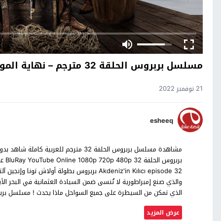
مسلسل بربروس الحلقة 32 مترجم – نهاية الموسم الاول
21 نوفمبر 2022
esheeq
مشاهدة مسلسل بربروس الحلقة 32 مترجم ل
Akdeniz'in Kılıcı episode 32 بربروس بطولة أول
والذي صنع إمبراطورية لا تُنسى ضمن السيادة العثمانية في البحر ا
الذي تمكن من السيطرة على جميع السواحل ماذا يحدث ! مسلسل ب
عرض المزيد