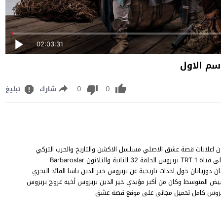
02:03:31
0
0
شارك
تبليغ
لعربية كاملة شاهد بدون اعلانات قصة عشق الاصلي مسلسل الاكشن والتاريخ والحرب التركي
بربروس الحلقة 32 BluRay YouTube Online 1080p 720p 480p على قناة TRT 1 بربروس الحلقة 32 الثانية والثلاثون Barbaroslar
اش تونا وإنجين آلتان دوزياتان حول احداث تاريخية عن بربروس خير الدين باشا القائد البحري
لأبيض المتوسط وكان من أكبر مؤيدي خير الدين بربروس أخيه عروج بربروس
ربروس كامل تحميل مجاني على موقع قصة عشق