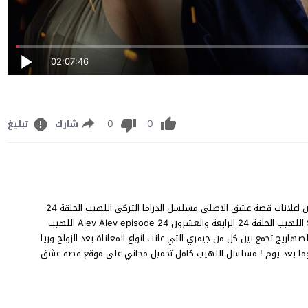
02:07:46
0
0
شارك
تبليغ
مشاهدة مسلسل اللهيب الحلقة 24 مترجم للعربية كاملة شاهد بدون اعلانات قصة عشق الاصلي مسلسل الدراما التركي اللهيب الحلقة 24
BluRay YouTube Online 1080p 720p 480p على قناة Show TV اللهيب الحلقة 24 الرابعة والعشرون Alev Alev episode 24 اللهيب
اريج تجمع بين كل من جيمري التي عانت انواع المعاناة بعد الزواج وريا
ا يوما بعد يوم ! مسلسل اللهيب كامل تحميل مجاني على موقع قصة عشق