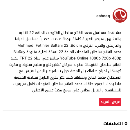
esheeq
مشاهدة مسلسل محمد الفاتح سلطان الفتوحات الحلقة 22 الثانية
والعشرون مترجم للعربية كاملة ترجمة اعلانات حصرياً مسلسل الدراما
والتاريخي والحرب التركي Mehmed: Fetihler Sultanı 22 .Bölüm
محمد الفاتح سلطان الفتوحات الحلقة 22 نسخة اصلية متنوعة BluRay
YouTube Online 1080p 720p 480p مباشر على قناة TRT 22 محمد
الفاتح سلطان الفتوحات بطولة سركان تشايوغلو و سليم سلوك و فكرت
كوسكان اخراج صافاك بال القصة حول نسافر عبر الزمن لنعيش مع
السلطان محمد الفاتح ونشاهد كيف غيّر مجرى التاريخ بقيادته الحكيمة
ماذا يحدث ! جميع حلقات محمد الفاتح سلطان الفتوحات كامل سيرفرات
للمشاهدة والتنزيل مجاني على موقع قصة عشق الأصلي
عرض المزيد
0 التعليقات