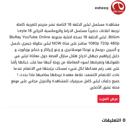
esheeq
مشاهدة مسلسل ليلى الحلقة 18 الثامنة عشر مترجم للعربية كاملة
ترجمة اعلانات حصرياً مسلسل الدراما والرومانسية التركي Leyla 18
.Bölüm ليلى الحلقة 18 نسخة اصلية متنوعة BluRay YouTube Online
1080p 720p 480p مباشر على قناة NOW ليلى بطولة جيمري بايسل
و ألبيرين دويماز و غونكا فوسلاتيري و زينو إيراكار و جنكيز بوزكورت و
خليل إبراهيم جيهان اخراج هلال سارال القصة حول معاناة ليلى في
طفولتها وتعرضها لسوء المعاملة من زوجة أبيها مما قلب حياتها رأسًا
على عقب رغم فقدانها لكل شيء تمسكت برغبتها في الانتقام عندما
عادت للانتقام اكتشفت علاقة معقدة تربطها بماضيها ماذا يحدث !
جميع حلقات ليلى كامل سيرفرات للمشاهدة والتنزيل مجاني على موقع
قصة عشق الأصلي
عرض المزيد
0 التعليقات