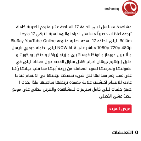
esheeq
مشاهدة مسلسل ليلى الحلقة 17 السابعة عشر مترجم للعربية كاملة
ترجمة اعلانات حصرياً مسلسل الدراما والرومانسية التركي Leyla 17
.Bölüm ليلى الحلقة 17 نسخة اصلية متنوعة BluRay YouTube Online
1080p 720p 480p مباشر على قناة NOW ليلى بطولة جيمري بايسل
و ألبيرين دويماز و غونكا فوسلاتيري و زينو إيراكار و جنكيز بوزكورت و
خليل إبراهيم جيهان اخراج هلال سارال القصة حول معاناة ليلى في
طفولتها وتعرضها لسوء المعاملة من زوجة أبيها مما قلب حياتها رأسًا
على عقب رغم فقدانها لكل شيء تمسكت برغبتها في الانتقام عندما
عادت للانتقام اكتشفت علاقة معقدة تربطها بماضيها ماذا يحدث !
جميع حلقات ليلى كامل سيرفرات للمشاهدة والتنزيل مجاني على موقع
قصة عشق الأصلي
عرض المزيد
0 التعليقات