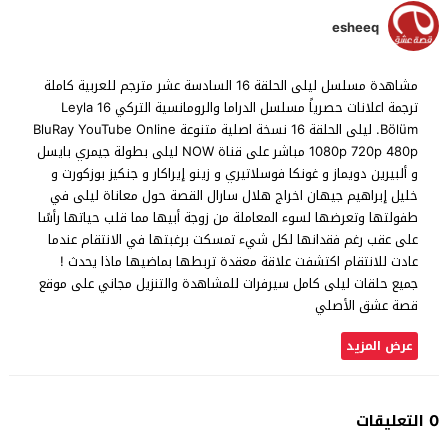
esheeq
مشاهدة مسلسل ليلى الحلقة 16 السادسة عشر مترجم للعربية كاملة
ترجمة اعلانات حصرياً مسلسل الدراما والرومانسية التركي Leyla 16
.Bölüm ليلى الحلقة 16 نسخة اصلية متنوعة BluRay YouTube Online
1080p 720p 480p مباشر على قناة NOW ليلى بطولة جيمري بايسل
و ألبيرين دويماز و غونكا فوسلاتيري و زينو إيراكار و جنكيز بوزكورت و
خليل إبراهيم جيهان اخراج هلال سارال القصة حول معاناة ليلى في
طفولتها وتعرضها لسوء المعاملة من زوجة أبيها مما قلب حياتها رأسًا
على عقب رغم فقدانها لكل شيء تمسكت برغبتها في الانتقام عندما
عادت للانتقام اكتشفت علاقة معقدة تربطها بماضيها ماذا يحدث !
جميع حلقات ليلى كامل سيرفرات للمشاهدة والتنزيل مجاني على موقع
قصة عشق الأصلي
عرض المزيد
0 التعليقات