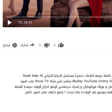
02:28:41
0
2
شارك
تبليغ
مشاهدة مسلسل قلب اسود الحلقة 16 السادسة عشر مترجم للعربية كاملة ترجمة اعلانات حصرياً مسلسل الدراما التركي Siyah Kalp 16
.Bölüm قلب اسود الحلقة 16 نسخة اصلية متنوعة BluRay YouTube Online 1080p 720p 480p مباشر على قناة Show TV قلب اسود
 و بوراك توزكوباران و إسراء ديرمانجي أوغلو اخراج أولوك بيرقدار القصة
هما سومرو بعد الولادة ماذا يحدث ! جميع حلقات قلب اسود كامل