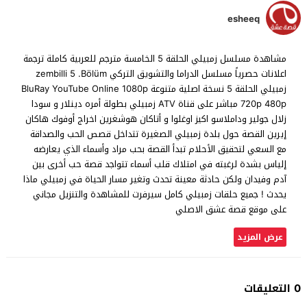
esheeq
مشاهدة مسلسل زمبيلي الحلقة 5 الخامسة مترجم للعربية كاملة ترجمة
اعلانات حصرياً مسلسل الدراما والتشويق التركي zembilli 5 .Bölüm
زمبيلي الحلقة 5 نسخة اصلية متنوعة BluRay YouTube Online 1080p
720p 480p مباشر على قناة ATV زمبيلي بطولة أمره دينلار و سودا
زلال جولير وداملاسو اكيز اوغلوا و أتاكان هوشغرين اخراج أوفوك هاكان
إيرين القصة حول بلدة زمبيلي الصغيرة تتداخل قصص الحب والصداقة
مع السعي لتحقيق الأحلام تبدأ القصة بحب مراد وأسماء الذي يعارضه
إلياس بشدة لرغبته في امتلاك قلب أسماء تتواجد قصة حب أخرى بين
آدم وفيدان ولكن حادثة معينة تحدث وتغير مسار الحياة في زمبيلي ماذا
يحدث ! جميع حلقات زمبيلي كامل سيرفرت للمشاهدة والتنزيل مجاني
على موقع قصة عشق الاصلي
عرض المزيد
0 التعليقات