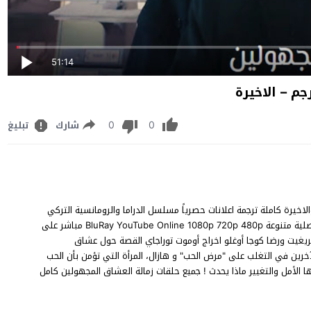
51:14
0
0
شارك
تبليغ
ق المجهولين الحلقة 8 الثامنة مترجم والاخيرة كاملة ترجمة اعلانات حصرياً مسلسل الدراما والرومانسية التركي
Adsız Aşıklar 8 .Bölüm زمالة العشاق المجهولين الحلقة 8 نسخة اصلية متنوعة BluRay YouTube Online 1080p 720p 480p مباشر على
وندا إيريغيت ورضا كوجا أوغلو اخراج أوموت توراجاي القصة حول عشاق
 في التغلب على "مرض الحب" و هازال، المرأة التي تؤمن بأن الحب
 الأمل والتغيير ماذا يحدث ! جميع حلقات زمالة العشاق المجهولين كامل