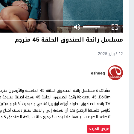
مسلسل رائحة الصندوق الحلقة 45 مترجم
12 فبراير 2025
esheeq
TV رائحة الصندوق بطولة أوزغه أوزبيرينتشجي و ديميت أكباغ و مي
كارسو طفلها الرضيع بعد أن تسلمه إلى والدتها فيليز ديميت أكباغ وك
تتصاعد الصراعات بينهما ماذا يحدث ! جميع حلقات رائحة الصندوق ك
عرض المزيد