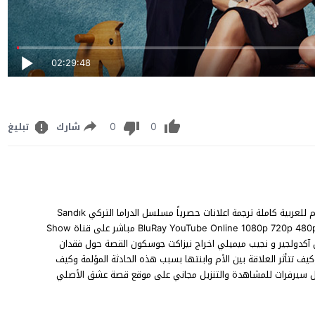
02:29:48
0
0
شارك
تبليغ
مشاهدة مسلسل رائحة الصندوق الحلقة 45 الخامسة والأربعون مترجم للعربية كاملة ترجمة اعلانات حصرياً مسلسل الدراما التركي Sandık
Kokusu 45 .Bölüm رائحة الصندوق الحلقة 45 نسخة اصلية متنوعة BluRay YouTube Online 1080p 720p 480p مباشر على قناة Show
تين آكدولجير و نجيب ميميلي اخراج نيزاكت جوسكون القصة حول فقدان
يف تتأثر العلاقة بين الأم وابنتها بسبب هذه الحادثة المؤلمة وكيف
امل سيرفرات للمشاهدة والتنزيل مجاني على موقع قصة عشق الأصلي