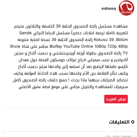
esheeq
مشاهدة مسلسل رائحة الصندوق الحلقة 39 التاسعة والثلاثون مترجم
للعربية كاملة ترجمة اعلانات حصرياً مسلسل الدراما التركي Sandık
Kokusu 39 .Bölüm رائحة الصندوق الحلقة 39 نسخة اصلية متنوعة
BluRay YouTube Online 1080p 720p 480p مباشر على قناة Show
TV رائحة الصندوق بطولة أوزغه أوزبيرينتشجي و ديميت أكباغ و ميتين
آكدولجير و نجيب ميميلي اخراج نيزاكت جوسكون القصة حول فقدان
كارسو طفلها الرضيع بعد أن تسلمه إلى والدتها فيليز ديميت أكباغ
وكيف تتأثر العلاقة بين الأم وابنتها بسبب هذه الحادثة المؤلمة وكيف
تتصاعد الصراعات بينهما ماذا يحدث ! جميع حلقات رائحة الصندوق كامل
سيرفرات للمشاهدة والتنزيل مجاني على موقع قصة عشق الأصلي
عرض المزيد
0 التعليقات