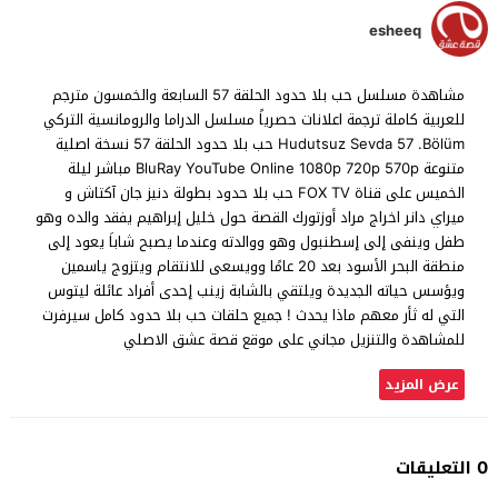
esheeq
مشاهدة مسلسل حب بلا حدود الحلقة 57 السابعة والخمسون مترجم
للعربية كاملة ترجمة اعلانات حصرياً مسلسل الدراما والرومانسية التركي
Hudutsuz Sevda 57 .Bölüm حب بلا حدود الحلقة 57 نسخة اصلية
متنوعة BluRay YouTube Online 1080p 720p 570p مباشر ليلة
الخميس على قناة FOX TV حب بلا حدود بطولة دنیز جان آکتاش و
ميراي دانر اخراج مراد أوزتورك القصة حول خليل إبراهيم يفقد والده وهو
طفل وينفى إلى إسطنبول وهو ووالدته وعندما يصبح شاباَ يعود إلى
منطقة البحر الأسود بعد 20 عامًا وويسعى للانتقام ويتزوج ياسمين
ويؤسس حياته الجديدة ويلتقي بالشابة زينب إحدى أفراد عائلة ليتوس
التي له ثأر معهم ماذا يحدث ! جميع حلقات حب بلا حدود كامل سيرفرت
للمشاهدة والتنزيل مجاني على موقع قصة عشق الاصلي
عرض المزيد
0 التعليقات