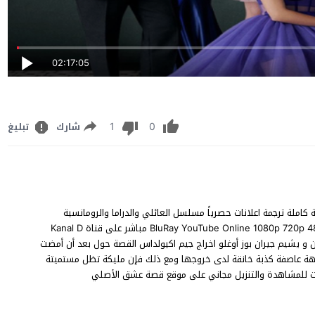
02:17:05
1
0
شارك
تبليغ
عشرون مترجم للعربية كاملة ترجمة اعلانات حصرياً مسلسل العائلي والدراما والرومانسية
التركي Yalan 29 .Bölüm الكذبة الحلقة 29 نسخة اصلية متنوعة BluRay YouTube Online 1080p 720p 480p مباشر على قناة Kanal D
مان و يشيم جيران بوز أوغلو اخراج جيم اكيولداس القصة حول بعد أن أمضت
هة عاصفة كذبة خانقة لدى خروجها ومع ذلك فإن مليكة تظل مستميتة
فرات للمشاهدة والتنزيل مجاني على موقع قصة عشق الأصلي