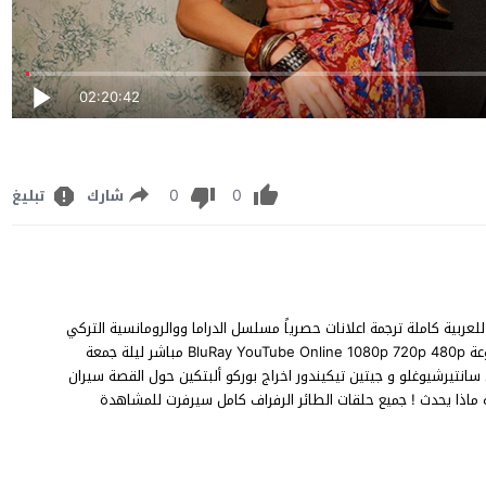
02:20:42
0
0
شارك
تبليغ
 93 الثالثة والتسعون مترجم للعربية كاملة ترجمة اعلانات حصرياً مسلسل الدراما ووالرومانسية التركي
Yali Çapkini 93 .Bölüm الطائر الرفراف الحلقة 93 نسخة اصلية متنوعة BluRay YouTube Online 1080p 720p 480p مباشر ليلة جمعة
 و جولشين سانتيرشيوغلو و جيتين تيكيندور اخراج بوركو ألبتكين حول القصة سيران
 ماذا يحدث ! جميع حلقات الطائر الرفراف كامل سيرفرت للمشاهدة