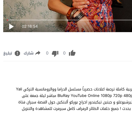
02:18:54
0
0
شارك
تبليغ
مشاهدة مسلسل الطائر الرفراف الحلقة 101 المائة و واحد مترجم للعربية كاملة ترجمة اعلانات حصرياً مسلسل الدراما ووالرومانسية التركي Yali
Çapkini 101.Bölüm الطائر الرفراف الحلقة 101 نسخة اصلية متنوعة BluRay YouTube Online 1080p 720p 480p مباشر ليلة جمعة على
ين سانتيرشيوغلو و جيتين تيكيندور اخراج بوركو ألبتكين حول القصة سيران فتاة
يحدث ! جميع حلقات الطائر الرفراف كامل سيرفرت للمشاهدة والتنزيل