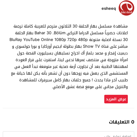
esheeq
مشاهدة مسلسل بهار الحلقة 30 الثلاثون مترجم للعربية كاملة ترجمة
اعلانات حصرياً مسلسل الدراما التركي Bahar 30 .Bölüm بهار الحلقة
30 نسخة اصلية متنوعة BluRay YouTube Online 1080p 720p 480p
مباشر على قناة Show TV بهار بطولة ايجيم أوزكايا و بورا جولسوي و
ديميت إفجار و محمد يلماز أك اخراج نسليهان يسيليورت القصة حول
امرأة متزوجة في منتصف عمرها تدعى لينا، استقرت على قرار العودة
لمهنتها الطبية بعد أن تجاوزت أزمة صحية غير متوقعة تبدأ العمل في
المستشفى الذي يعمل فيه زوجها دون أن تشعر بأنه يكن لها خيانة مع
طبيب آخر ماذا يحدث ! جميع حلقات بهار كامل سيرفرات للمشاهدة
والتنزيل مجاني على موقع قصة عشق الأصلي
عرض المزيد
0 التعليقات