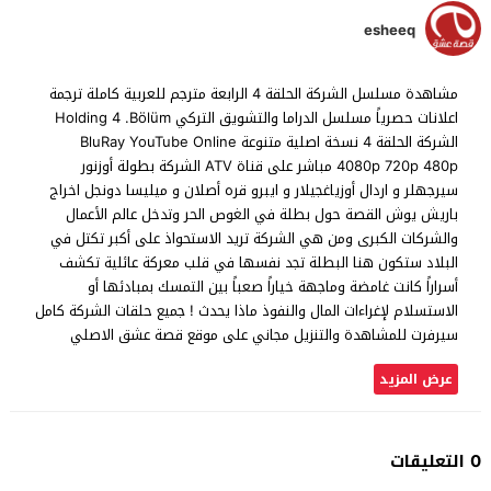
esheeq
مشاهدة مسلسل الشركة الحلقة 4 الرابعة مترجم للعربية كاملة ترجمة
اعلانات حصرياً مسلسل الدراما والتشويق التركي Holding 4 .Bölüm
الشركة الحلقة 4 نسخة اصلية متنوعة BluRay YouTube Online
4080p 720p 480p مباشر على قناة ATV الشركة بطولة أوزنور
سيرجهلر و اردال أوزياغجيلار و ايبرو قره أصلان و ميليسا دونجل اخراج
باريش يوش القصة حول بطلة في الغوص الحر وتدخل عالم الأعمال
والشركات الكبرى ومن هي الشركة تريد الاستحواذ على أكبر تكتل في
البلاد ستكون هنا البطلة تجد نفسها في قلب معركة عائلية تكشف
أسراراً كانت غامضة وماجهة خياراً صعباً بين التمسك بمبادئها أو
الاستسلام لإغراءات المال والنفوذ ماذا يحدث ! جميع حلقات الشركة كامل
سيرفرت للمشاهدة والتنزيل مجاني على موقع قصة عشق الاصلي
عرض المزيد
0 التعليقات