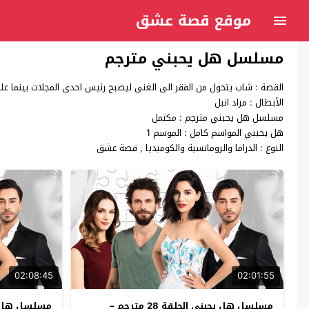
موقع قصة عشق
مسلسل هل يحبني مترجم
القصة : شاب يتحول من الفقر الى الغنى ليصبح رئيس احدى المجلات بينما عل
الأبطال : مراد انبل
مسلسل هل يحبني مترجم : مكتمل
هل يحبني المواسم كامل : الموسم 1
النوع : الدراما والرومانسية والكوميديا , قصة عشق
02:08:45
02:01:55
مسلسل هل يحبني الحلقة 28 مترجم –
مسلسل هل يحبني