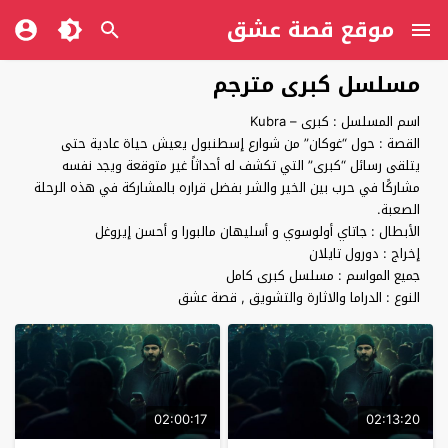
موقع قصة عشق
مسلسل كبرى مترجم
اسم المسلسل : كبرى – Kubra
القصة : حول “غوكان” من شوارع إسطنبول يعيش حياة عادية حتى
يتلقى رسائل “كبرى” التي تكشف له أحداثاً غير متوقعة ويجد نفسه
مشاركًا في حرب بين الخير والشر بفضل قراره بالمشاركة في هذه الرحلة
الصعبة.
الأبطال : جاتاي أولوسوي و أسليهان مالبورا و أحسن إيروغل
إخراج : دورول تايلان
جميع المواسم : مسلسل كبرى كامل
النوع : الدراما والاثارة والتشويق , قصة عشق
02:00:17
02:13:20