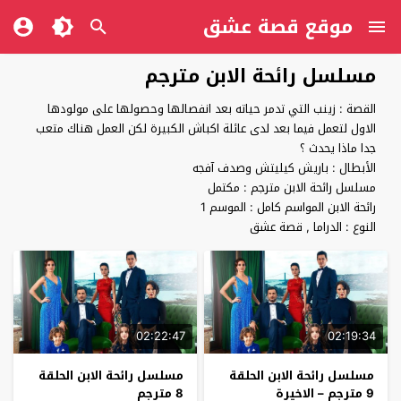
موقع قصة عشق
مسلسل رائحة الابن مترجم
القصة : زينب التي تدمر حياته بعد انفصالها وحصولها على مولودها
الاول لتعمل فيما بعد لدى عائلة اكباش الكبيرة لكن العمل هناك متعب
جدا ماذا يحدث ؟
الأبطال : باريش كيليتش وصدف آفجه
مسلسل رائحة الابن مترجم : مكتمل
رائحة الابن المواسم كامل : الموسم 1
النوع : الدراما , قصة عشق
02:22:47
02:19:34
مسلسل رائحة الابن الحلقة
مسلسل رائحة الابن الحلقة
9 مترجم – الاخيرة
8 مترجم