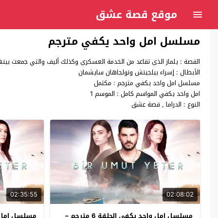
موقع قصة عشق
مسلسل امل واحد يكفي مترجم
القصة : يلماز الذي تقاعد من الخدمة العسكري وكذلك أليف والتي جمعت بينهم
الأبطال : إسراء بيلجيتش وتولجاهان سايشمان
مسلسل امل واحد يكفي مترجم : مكتمل
امل واحد يكفي المواسم كامل : الموسم 1
النوع : الدراما , قصة عشق
02:35:55
02:08:02
مسلسل امل واحد يكفي الحلقة 6 مترجم –
مسلسل امل واح