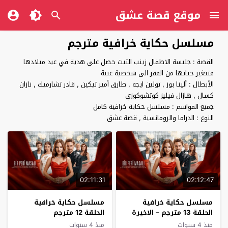
موقع قصة عشق
مسلسل حكاية خرافية مترجم
القصة : جليسة الاطفال زينب التيت حصل على هدية في عيد ميلادها
فتتغير حياتها من الفقر الى شخصية غنية
الأبطال : ألينا بوز , تولين ايجه , طارق أمير تيكين , قادر تشارميك , نازان
كسال , هازال فيليز كوتشوكوزي
جميع المواسم : مسلسل حكاية خرافية كامل
النوع : الدراما والرومانسية , قصة عشق
02:11:31
02:12:47
مسلسل حكاية خرافية
مسلسل حكاية خرافية
الحلقة 13 مترجم – الاخيرة
الحلقة 12 مترجم
منذ 4 سنوات
منذ 4 سنوات